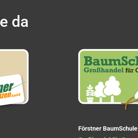
ie da
Förstner BaumSchule