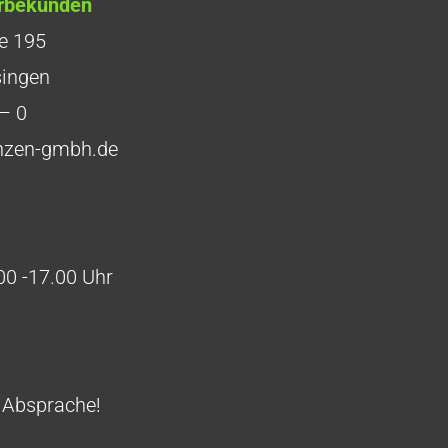
rbekunden
e 195
singen
– 0
lanzen-gmbh.de
00 -17.00 Uhr
 Absprache!